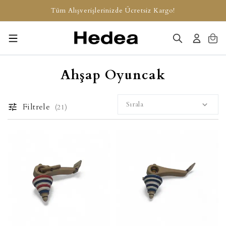
Tüm Alışverişlerinizde Ücretsiz Kargo!
Ahşap Oyuncak
Sırala
Filtrele
(
21
)