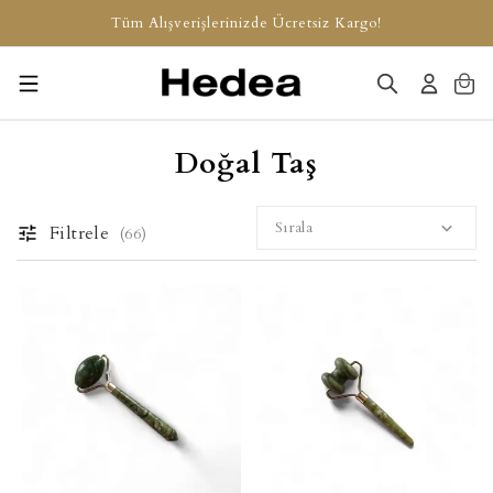
Tüm Alışverişlerinizde Ücretsiz Kargo!
Doğal Taş
Sırala
Filtrele
(
66
)