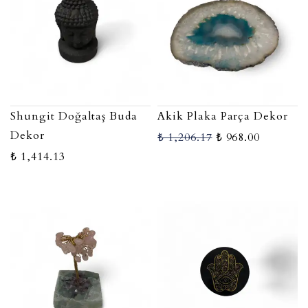
Shungit Doğaltaş Buda
Akik Plaka Parça Dekor
Dekor
₺ 1,206.17
₺ 968.00
₺ 1,414.13