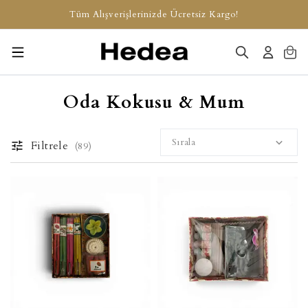
Tüm Alışverişlerinizde Ücretsiz Kargo!
Oda Kokusu & Mum
Sırala
Filtrele
(
89
)