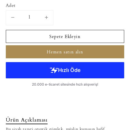
Adet
Sepete Ekleyin
Hemen satın alın
Ürün Açıklaması
Bu siyah rengi otantik gömlek, müslin kumaşın hafif