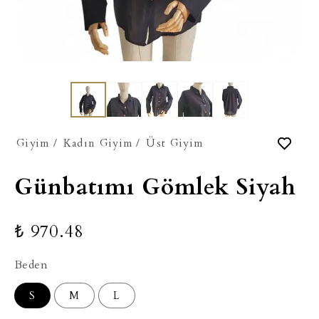
Giyim
/
Kadın Giyim
/
Üst Giyim
Günbatımı Gömlek Siyah
₺ 970.48
Beden
S
M
L