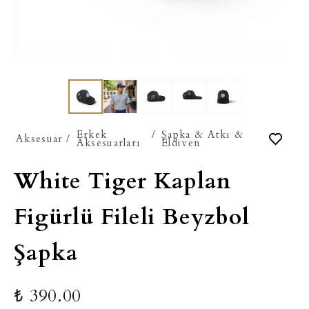
Erkek
/
Şapka & Atkı &
Aksesuar
/
Aksesuarları
Eldiven
White Tiger Kaplan
Figürlü Fileli Beyzbol
Şapka
₺ 390.00